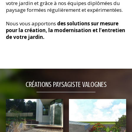
votre jardin et grâce à nos équipes diplômées du
Voir l'actualité
Voir l'actualité
Voir l'actualité
Voir l'actualité
Voir l'actualité
paysage formées régulièrement et expérimentées.
Nous vous apportons
des solutions sur mesure
pour la création, la modernisation et l’entretien
de votre jardin.
CRÉATIONS PAYSAGISTE VALOGNES